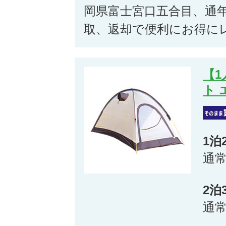
岡県富士宮口五合目、通
取、返却で便利にお得に
【
ト 
1泊
通
2泊
通