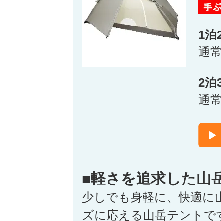
1泊
通
2泊
通
■軽さを追求した山
少しでも身軽に、快適に
ズに応える山岳テントで