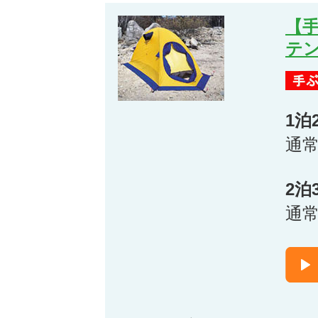
【
テ
1泊
通
2泊
通