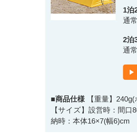
1泊
通
2泊
通
■商品仕様
【重量】240g
【サイズ】設営時：間口80×
納時：本体16×7(幅6)cm