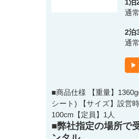
1泊
通
2泊
通
■商品仕様 【重量】136
シート) 【サイズ】設営時：
100cm【定員】1人
■弊社指定の場所で
ンタル