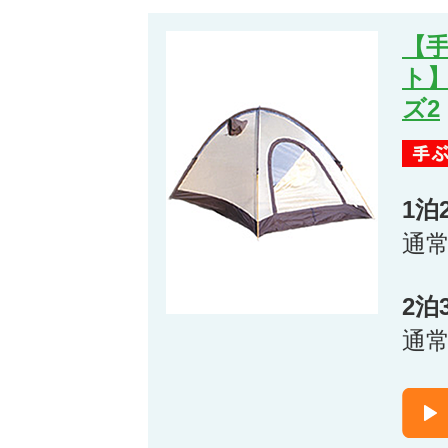
【手
ト
ズ2
1泊
通
2泊
通