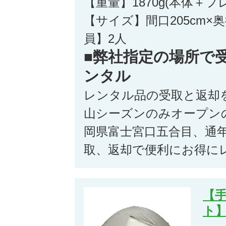
【重量】1870g(本体＋
【サイズ】間口205cm×奥行
員】2人
■弊社指定の場所で
ンタル
レンタル品の受取と返却
山シーズンのみオープン
岡県富士宮口五合目、通
取、返却で便利にお得に
【手
ト