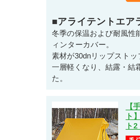
■アライテントエア
冬季の保温および耐風性
ィンターカバー。
素材が30dnリップスト
一層軽くなり、結露・結
た。
【手
ト
ト2