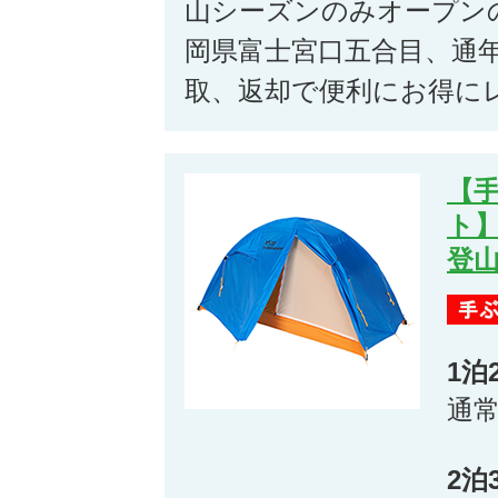
山シーズンのみオープン
岡県富士宮口五合目、通
取、返却で便利にお得に
【
ト
登山
1泊
通
2泊