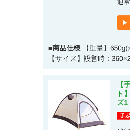
通
■商品仕様
【重量】650g
【サイズ】設営時：360×2
【
ト
ズ1