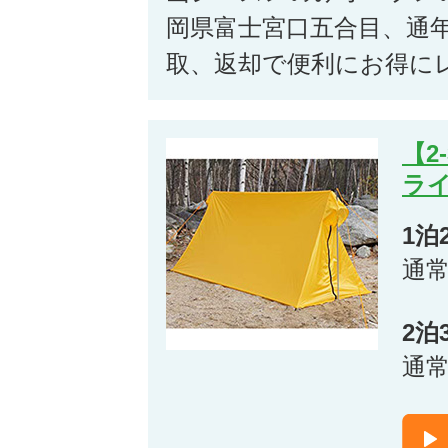
岡県富士宮口五合目、通
取、返却で便利にお得に
【2
ライ
1泊
通
2泊
通