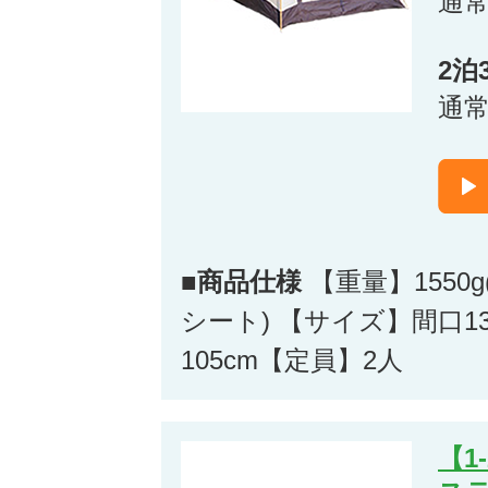
通
2泊
通
■商品仕様
【重量】1550
シート) 【サイズ】間口13
105cm【定員】2人
【1