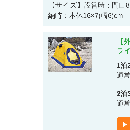
【サイズ】設営時：間口80×
納時：本体16×7(幅6)cm
【
ライ
1泊
通
2泊
通