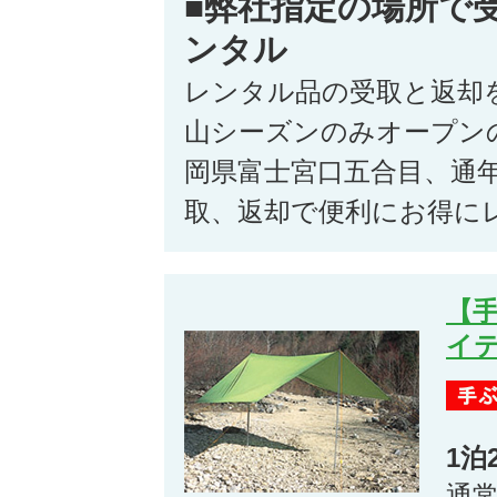
■弊社指定の場所で
ンタル
レンタル品の受取と返却
山シーズンのみオープン
岡県富士宮口五合目、通
取、返却で便利にお得に
【
イテ
1泊
通