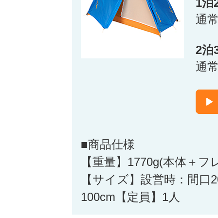
1泊
通
2泊
通
■商品仕様
【重量】1770g(本体＋
【サイズ】設営時：間口205
100cm【定員】1人