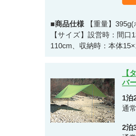
■商品仕様
【重量】395g
【サイズ】設営時：間口13
110cm、収納時：本体15×
【
バー
1泊
通
2泊