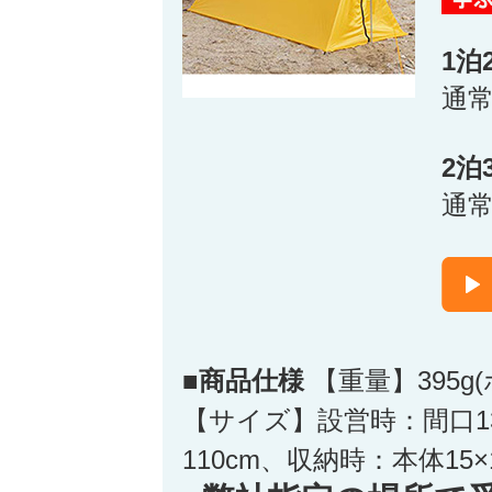
1泊
通
2泊
通
■商品仕様
【重量】395g
【サイズ】設営時：間口13
110cm、収納時：本体15×