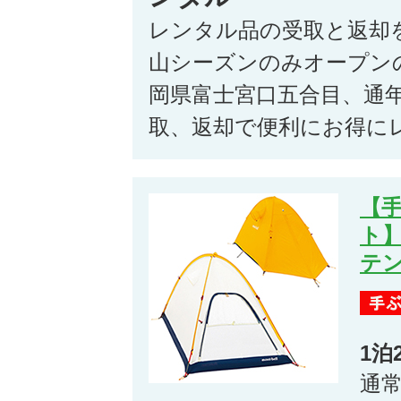
レンタル品の受取と返却
山シーズンのみオープン
岡県富士宮口五合目、通
取、返却で便利にお得に
【
ト
テン
1泊
通