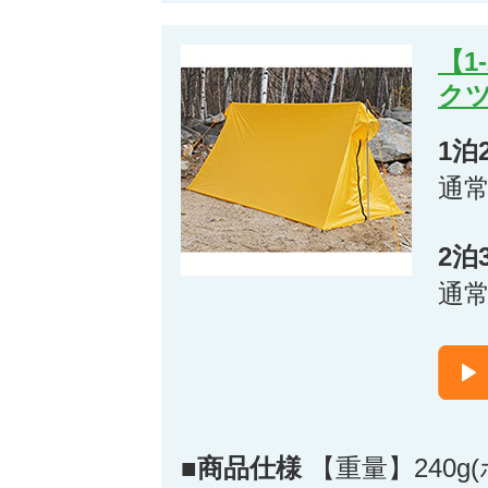
【1
クツ
1泊
通
2泊
通
■商品仕様
【重量】240g