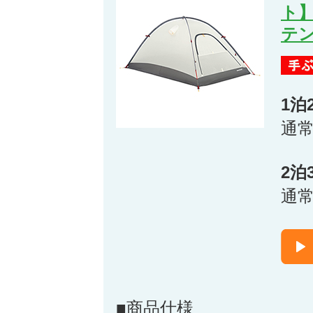
ト
テン
1泊
通
2泊
通
■商品仕様