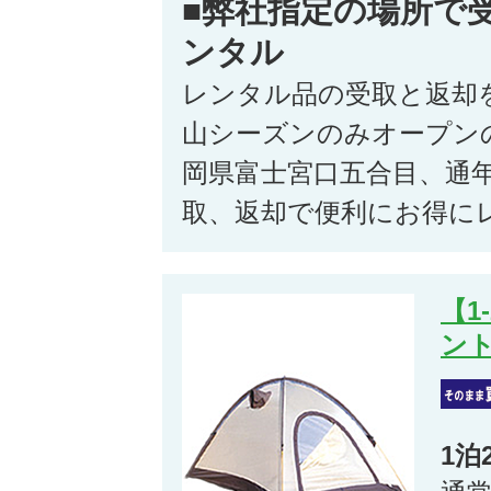
■弊社指定の場所で
ンタル
レンタル品の受取と返却
山シーズンのみオープン
岡県富士宮口五合目、通
取、返却で便利にお得に
【1
ント
1泊