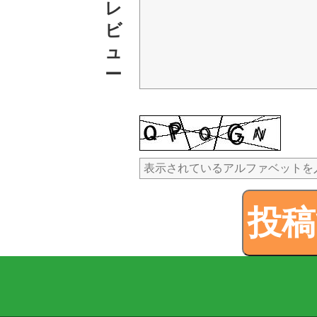
レ
ビ
ュ
ー