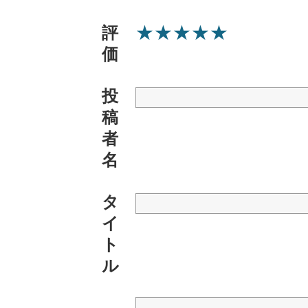
★
★
★
★
★
評
価
投
稿
者
名
タ
イ
ト
ル