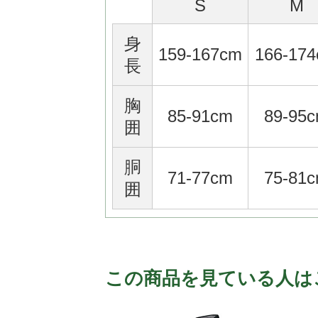
S
M
身
159-167cm
166-17
長
胸
85-91cm
89-95
囲
胴
71-77cm
75-81
囲
この商品を見ている人は