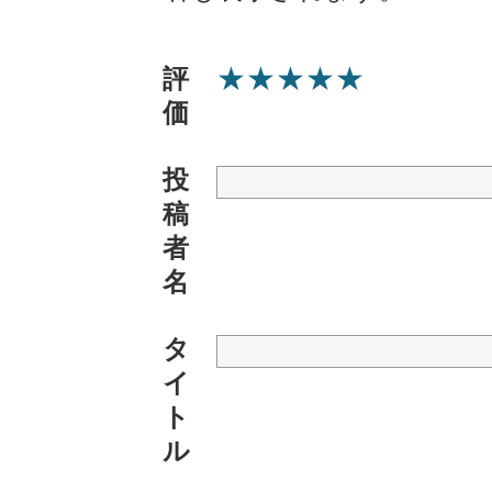
★
★
★
★
★
評
価
投
稿
者
名
タ
イ
ト
ル