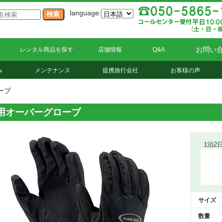
language:
お問い
レンタル商品を探す
店舗情報
Q&A
み
メンテナンス
提携旅行会社
お客様の声
ーブ
用オーバーグローブ
1泊2
サイズ
数量