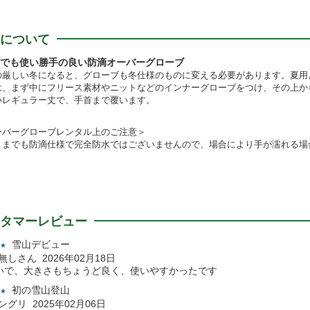
について
山でも使い勝手の良い防滴オーバーグローブ
の厳しい冬になると、グローブも冬仕様のものに変える必要があります。夏用
は、まず中にフリース素材やニットなどのインナーグローブをつけ、その上か
いレギュラー丈で、手首まで覆います。
ーバーグローブレンタル上のご注意＞
くまでも防滴仕様で完全防水ではございませんので、場合により手が濡れる場
タマーレビュー
雪山デビュー
★
名無しさん 2026年02月18日
いで、大きさもちょうど良く、使いやすかったです
初の雪山登山
★
ゴングリ 2025年02月06日