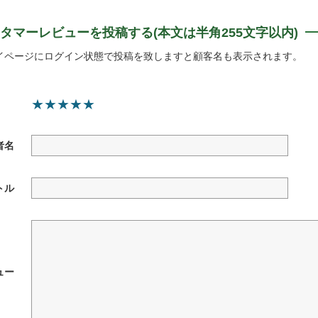
タマーレビューを投稿する(本文は半角255文字以内)
イページにログイン状態で投稿を致しますと顧客名も表示されます。
★
★
★
★
★
者名
トル
ュー