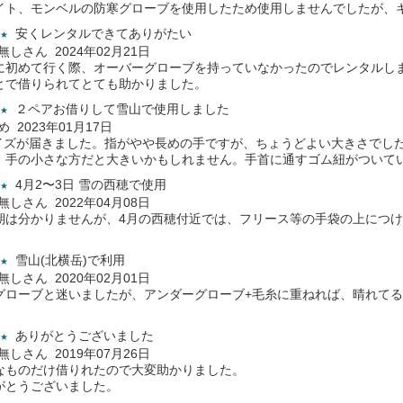
イト、モンベルの防寒グローブを使用したため使用しませんでしたが、
安くレンタルできてありがたい
★
名無しさん 2024年02月21日
に初めて行く際、オーバーグローブを持っていなかったのでレンタルしま
とで借りられてとても助かりました。
２ペアお借りして雪山で使用しました
★
まめ 2023年01月17日
イズが届きました。指がやや長めの手ですが、ちょうどよい大きさでした
。手の小さな方だと大きいかもしれません。手首に通すゴム紐がついて
4月2〜3日 雪の西穂で使用
★
名無しさん 2022年04月08日
期は分かりませんが、4月の西穂付近では、フリース等の手袋の上につ
雪山(北横岳)で利用
★
名無しさん 2020年02月01日
グローブと迷いましたが、アンダーグローブ+毛糸に重ねれば、晴れて
。
ありがとうございました
★
名無しさん 2019年07月26日
なものだけ借りれたので大変助かりました。
がとうございました。