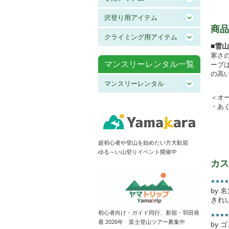
沢登り用アイテム
商品
クライミング用アイテム
■雪
寒さ
マンスリーレンタル一覧
ーブ
の高
マンスリーレンタル
＜オ
・あ
超初心者や登山を始めたい方大歓迎
ゆる～い山登りイベント開催中
カス
★★★★
by 
きれ
初心者向け・ガイド同行、新宿・羽田発
★★★★
着 2026年 富士登山ツアー募集中
by 