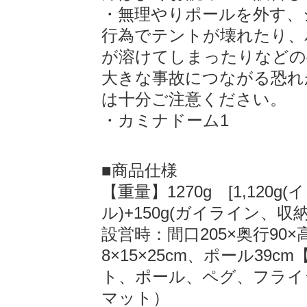
・無理やりポールを外す、
行為でテントが壊れたり、
が溶けてしまったりなどの
大きな事故につながる恐れ
は十分ご注意ください。
・カミナドーム1
■商品仕様
【重量】1270g [1,120
ル)+150g(ガイライン、収
設営時：間口205×奥行90×
8×15×25cm、ポール39
ト、ポール、ペグ、フライ
マット）