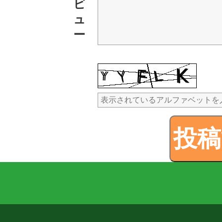
ビ
ュ
ー