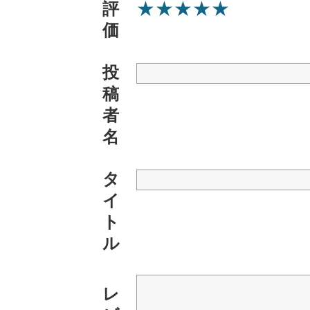
★
★
★
★
★
評
価
投
稿
者
名
タ
イ
ト
ル
レ