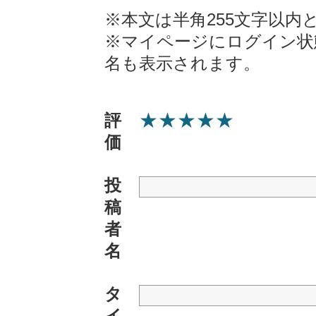
※本文は半角255文字以内
※マイページにログイン状
名も表示されます。
★
★
★
★
★
評
価
投
稿
者
名
タ
イ