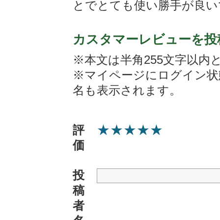
とでとても使い勝手が良い
カスタマーレビューを投
※本文は半角255文字以内
※マイページにログイン状
名も表示されます。
★
★
★
★
★
評
価
投
稿
者