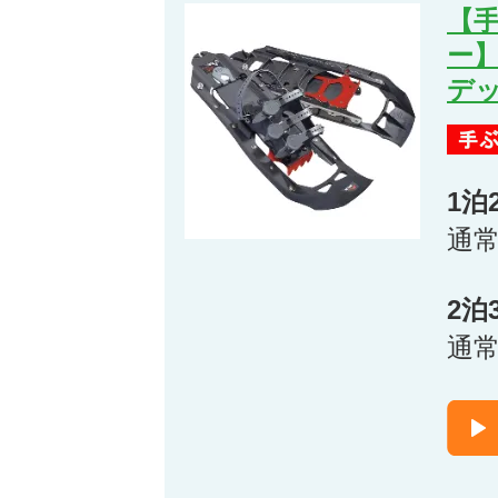
【
ー】
デ
1泊
通
2泊
通