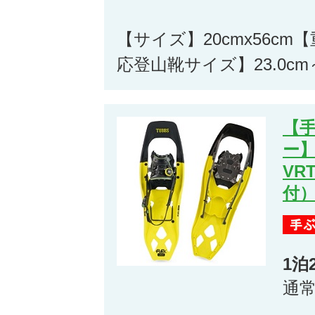
【サイズ】20cmx56cm【
応登山靴サイズ】23.0cm～
【
ー】
VR
付
1泊
通