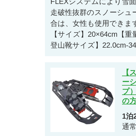
FLEXシステムにより雪
走破性抜群のスノーシュ
合は、女性も使用できま
【サイズ】20×64cm【重量
登山靴サイズ】22.0cm-34
【ス
ー
プ
の
1泊
通