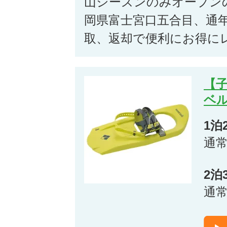
山シーズンのみオープン
岡県富士宮口五合目、通
取、返却で便利にお得に
【
ベル
1泊
通
2泊
通