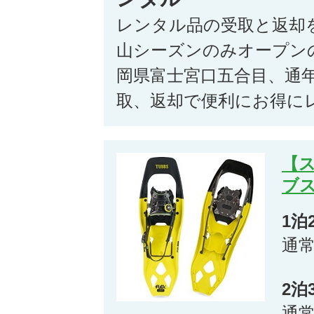
レンタル品の受取と返却
山シーズンのみオープン
岡県富士宮口五合目、通
取、返却で便利にお得に
【ス
ブス)
1泊
通
2泊
通