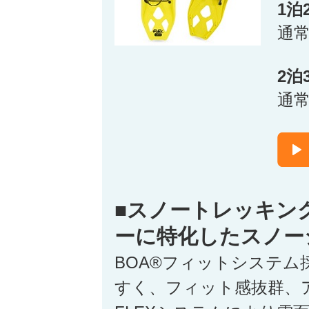
1泊
通
2泊
通
■スノートレッキン
ーに特化したスノー
BOA®フィットシステム
すく、フィット感抜群、