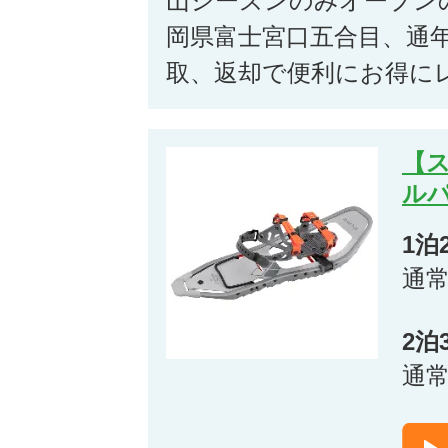
山シーズンのみオープン
岡県富士宮口五合目、通
取、返却で便利にお得に
【
ルパ
1泊
通
2泊
通