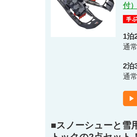
付
1泊
通
2泊
通
■スノーシューと雪
トックの2点セット