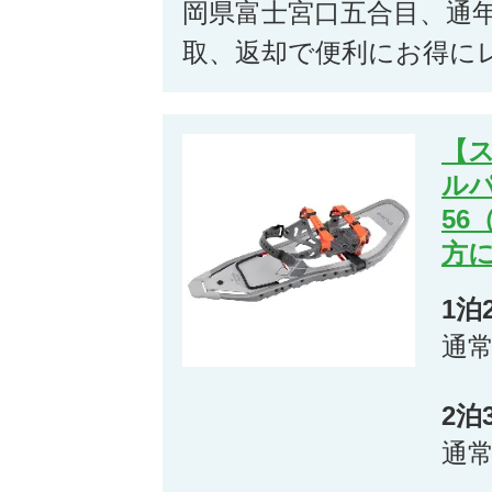
岡県富士宮口五合目、通
取、返却で便利にお得に
【
ル
56
方
1泊
通
2泊
通