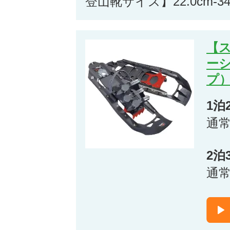
登山靴サイズ】22.0cm-34
【ス
ー
プ
1泊
通
2泊
通