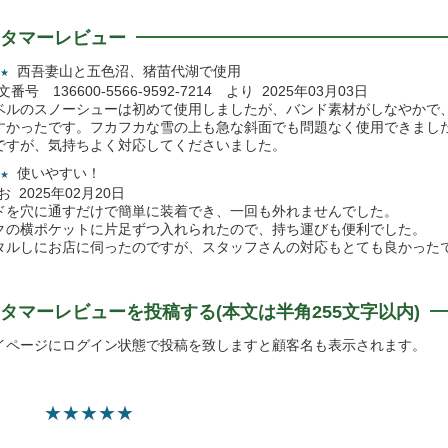
タマーレビュー
西吾妻山と五色沼、猪苗代湖で使用
★
注文番号 136600-5566-9592-7214 より 2025年03月03日
ベルのスノーシューは初めて使用しましたが、バンド素材がしなやかで
すかったです。フカフカな雪の上も急な斜面でも問題なく使用できまし
ですが、気持ちよく対応してくださいました。
使いやすい！
★
なお 2025年02月20日
ドを穴に通すだけで簡単に装着でき、一回も外れませんでした。
クの横ポケットに片足ずつ入れられたので、持ち運びも便利でした。
タルしにお店に伺ったのですが、スタッフさんの対応もとても良かった
タマーレビューを投稿する(本文は半角255文字以内)
イページにログイン状態で投稿を致しますと顧客名も表示されます。
★
★
★
★
★