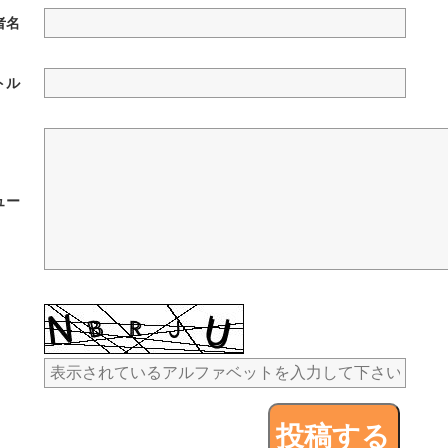
者名
トル
ュー