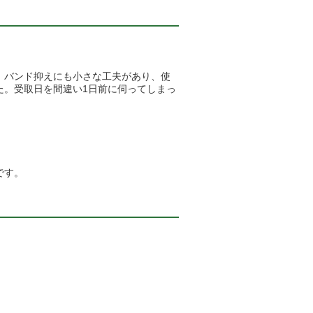
、バンド抑えにも小さな工夫があり、使
た。受取日を間違い1日前に伺ってしまっ
です。