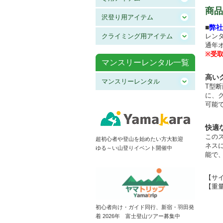
商品
沢登り用アイテム
■
弊社
クライミング用アイテム
レン
通年
※受
マンスリーレンタル一覧
高い
マンスリーレンタル
T型
に、
可能
快適
この
超初心者や登山を始めたい方大歓迎
ネス
ゆる～い山登りイベント開催中
能で
【サイズ
【重量
初心者向け・ガイド同行、新宿・羽田発
着 2026年 富士登山ツアー募集中