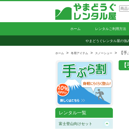
ホーム
レンタルご利用方法
やまどうぐレンタル屋の強
>
>
> 【手
ホーム
冬用アイテム
スノーシュー
【
レンタル一覧
富士登山向けセット