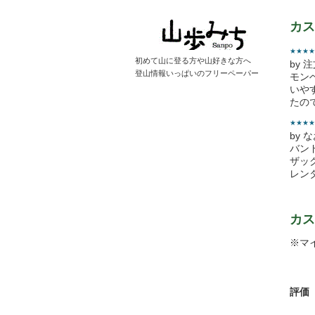
カス
★★★★
初めて山に登る方や山好きな方へ
by 
登山情報いっぱいのフリーペーパー
モン
いや
たの
★★★★
by 
バン
ザッ
レン
カス
※マ
評価