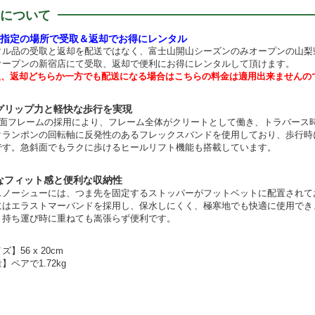
について
指定の場所で受取＆返却でお得にレンタル
タル品の受取と返却を配送ではなく、富士山開山シーズンのみオープンの山梨
オープンの新宿店にて受取、返却で便利にお得にレンタルして頂けます。
取、返却どちらか一方でも配送になる場合はこちらの料金は適用出来ませんの
グリップ力と軽快な歩行を実現
断面フレームの採用により、フレーム全体がクリートとして働き、トラバース
クランポンの回転軸に反発性のあるフレックスバンドを使用しており、歩行時
です。急斜面でもラクに歩けるヒールリフト機能も搭載しています。
なフィット感と便利な収納性
スノーシューには、つま先を固定するストッパーがフットベットに配置されて
にはエラストマーバンドを採用し、保水しにくく、極寒地でも快適に使用でき
、持ち運び時に重ねても嵩張らず便利です。
】56 x 20cm
】ペアで1.72kg