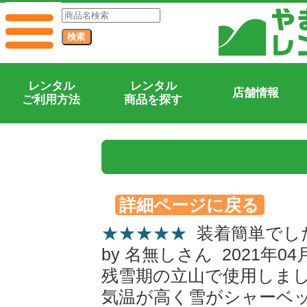
『モンベル ライトアルパイン 
ー
レンタル
レンタル
店舗情報
ご利用方法
商品を探す
詳細ページに戻る
★★★★★
装着簡単でし
by 名無しさん 2021年04
残雪期の立山で使用しま
気温が高く雪がシャーベ