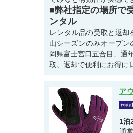
■弊社指定の場所で
ンタル
レンタル品の受取と返却
山シーズンのみオープン
岡県富士宮口五合目、通
取、返却で便利にお得に
ア
1泊
通