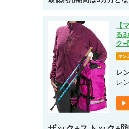
【
る
ク
レ
レ
ザック+ストック+