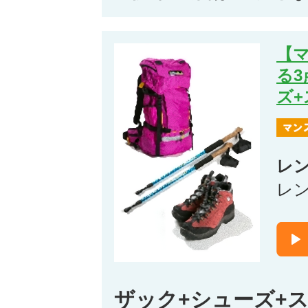
【
る
ズ
レ
レ
ザック+シューズ+