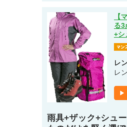
【
る3
+
レ
レ
雨具+ザック+シュ