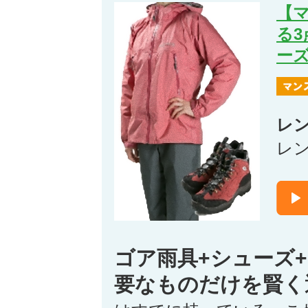
【
る
ー
レ
レ
ゴア雨具+シューズ
要なものだけを賢く