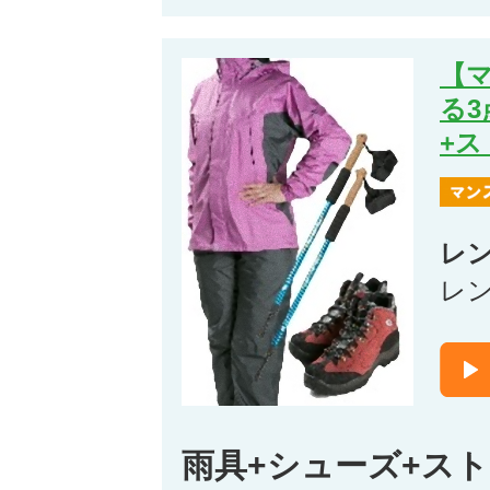
【
る3
+
レ
レ
雨具+シューズ+ス