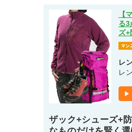
【
る
ズ
レ
レ
ザック+シューズ+
なものだけを賢く選