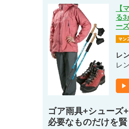
【
る
ー
レ
レ
ゴア雨具+シューズ
必要なものだけを賢