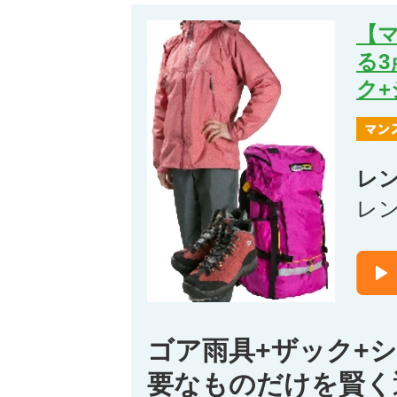
【
る
ク
レ
レ
ゴア雨具+ザック+
要なものだけを賢く