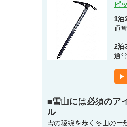
ピッ
1泊
通
2泊
通
■雪山には必須のア
ル
雪の稜線を歩く冬山の一