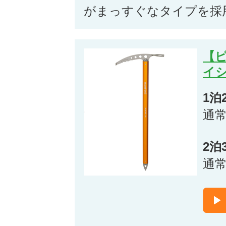
がまっすぐなタイプを採
【
イ
1泊
通
2泊
通