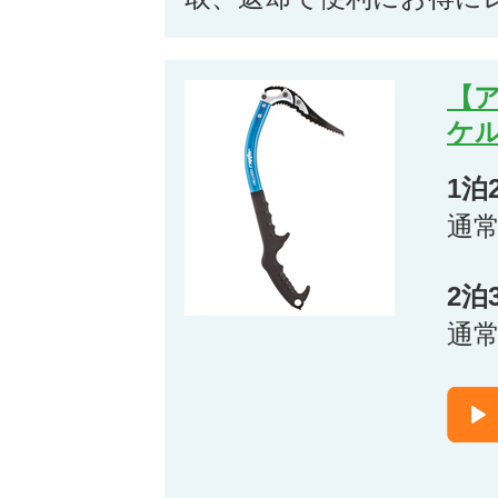
【
ケル
1泊
通
2泊
通