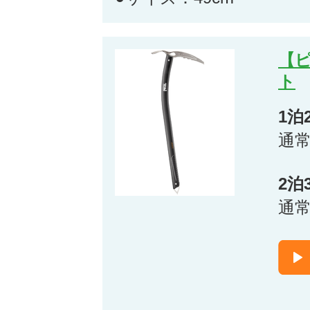
【
ト
1泊
通
2泊
通