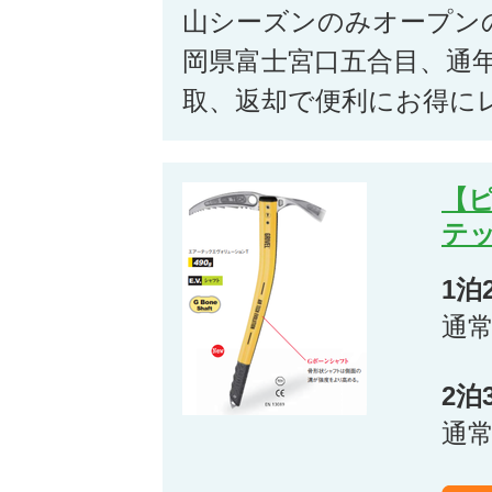
山シーズンのみオープン
岡県富士宮口五合目、通
取、返却で便利にお得に
【
テ
1泊
通
2泊
通