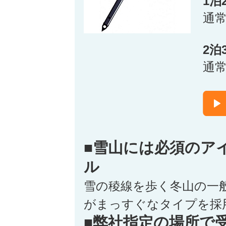
1泊
通
2泊
通
■雪山には必須のア
ル
雪の稜線を歩く冬山の一
がまっすぐなタイプを採
■弊社指定の場所で