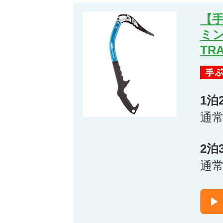
【
ミ
TR
1泊
通
2泊
通