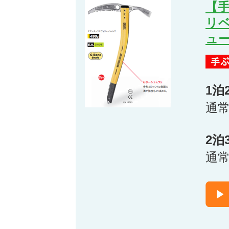
【
リ
ュ
1泊
通
2泊
通