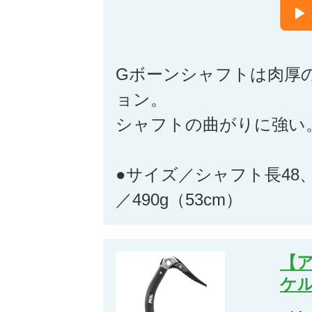
Gボーンシャフトは肉厚
ョン。
シャフトの曲がりに強い
●サイズ／シャフト長48、5
／490g（53cm）
【
ケ