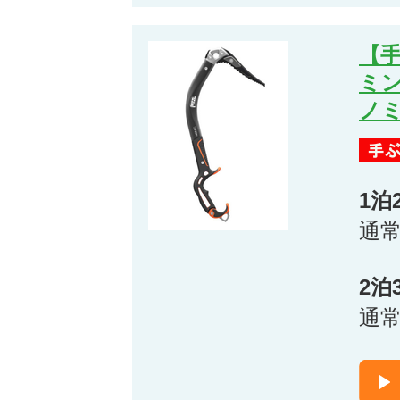
【
ミ
ノ
1泊
通
2泊
通