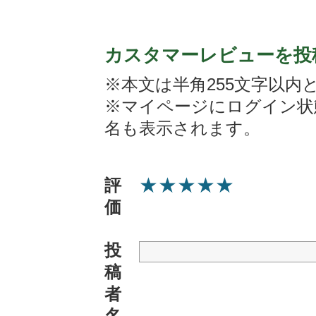
カスタマーレビューを投
※本文は半角255文字以内
※マイページにログイン状
名も表示されます。
★
★
★
★
★
評
価
投
稿
者
名