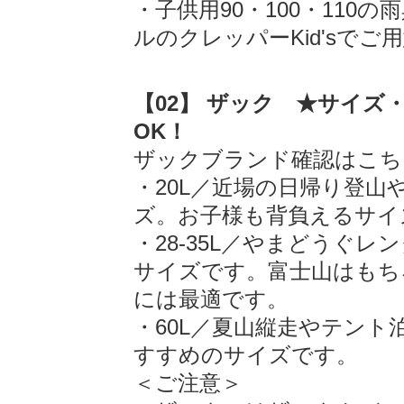
・子供用90・100・110
ルのクレッパーKid'sで
【02】 ザック ★サイズ
OK！
ザックブランド確認はこち
・20L／近場の日帰り登
ズ。お子様も背負えるサイ
・28-35L／やまどうぐ
サイズです。富士山はもちろ
には最適です。
・60L／夏山縦走やテン
すすめのサイズです。
＜ご注意＞