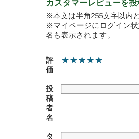
カスタマーレビューを投
※本文は半角255文字以内
※マイページにログイン状
名も表示されます。
★
★
★
★
★
評
価
投
稿
者
名
タ