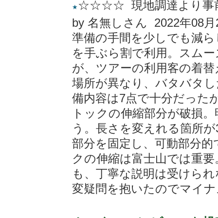
☆☆☆☆ 現地調達より事
★
by 名無しさん 2022年08月
準備の手間を少しでも減ら
を手ぶら割で利用。スムー
が、ツアーの利用客の着替
場所が異なり、バタバタし
備内容は7点で十分だった
トックの伸縮部分が破損。
う。長さを変えれる箇所が
部分を固定し、可動部分的
クの伸縮は富士山では重要
も、丁寧な説明は受けられ
変疑問を抱いたのでマイナ