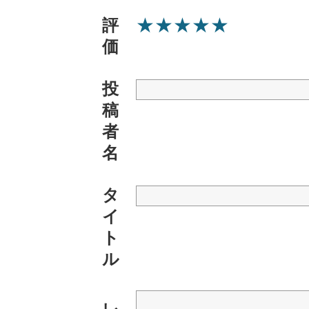
★
★
★
★
★
評
価
投
稿
者
名
タ
イ
ト
ル