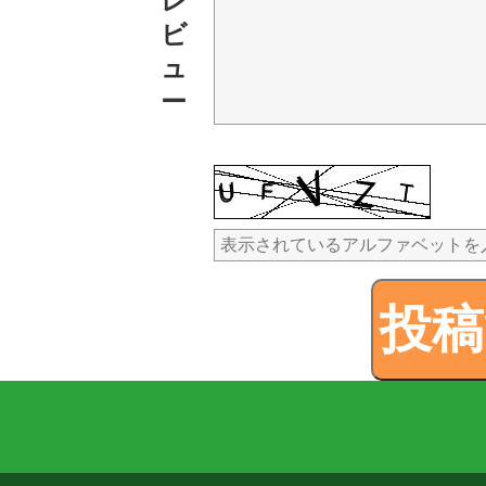
レ
ビ
ュ
ー