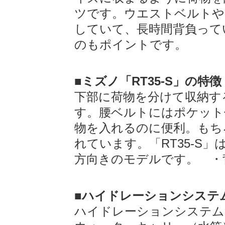
レンタル商品をお気に入り頂けましたら、同じ商品を
ツです。ウエストベルトや
していて、長時間背負って
のもポイントです。
■ミズノ「RT35-S」の特徴
下部に荷物を分けて収納す
す。腰ベルトにはポケット
物を入れるのに便利。もち
レンタル期間中存分に、
ご返却前に、コ
れています。「RT35-S
商品をご利用ください。
お問合せフォーム
方向きのモデルです。 ・背
コールセンター:05
(受付:平日10:
■ハイドレーションシステ
お問合せ
ハイドレーションシステム
https://www.yamare