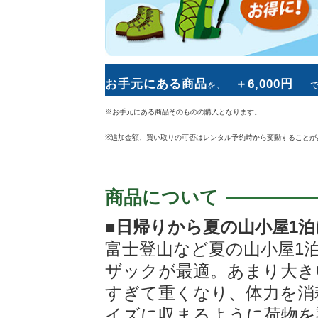
お手元にある商品
＋6,000円
を、
※お手元にある商品そのものの購入となります。
+
3,500円
6,
レンタル料金
追加料金
※追加金額、買い取りの可否はレンタル予約時から変動することが
商品について
■日帰りから夏の山小屋1泊
※お手元にある商品その
富士登山など夏の山小屋1
ザックが最適。あまり大き
※追加金額、買い取りの可否はレンタル予約時から変動するこ
すぎて重くなり、体力を消
レンタル後
イズに収まるように荷物を