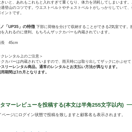
大きいと、あれもこれもと入れすぎて重くなり、体力を消耗してしまいます。
快適登山のコツです。ウエストベルトやチェストベルトがしっかりしていて、
ポイントです。
ノ「UP35」の特徴
下部に荷物を分けて収納することができる2気室です。
物を入れるのに便利。もちろんザックカバーも内蔵されています。
長 45cm
ックレンタル上のご注意＞
ックカバーは内蔵されていますので、雨天時には取り出してザックにかぶせて
ンスリーレンタル商品。通常のレンタルとお支払い方法が異なります。
利用期間は3カ月となります。
タマーレビューを投稿する(本文は半角255文字以内)
イページにログイン状態で投稿を致しますと顧客名も表示されます。