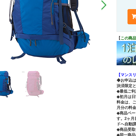
【
この商品
【マンス
◆お申込
決済限定
◆最低ご利
◆初月は
料金は、
月分の料
◆商品ペ
す。2ヶ月
ドへ自動
◆商品受
◆同一商品