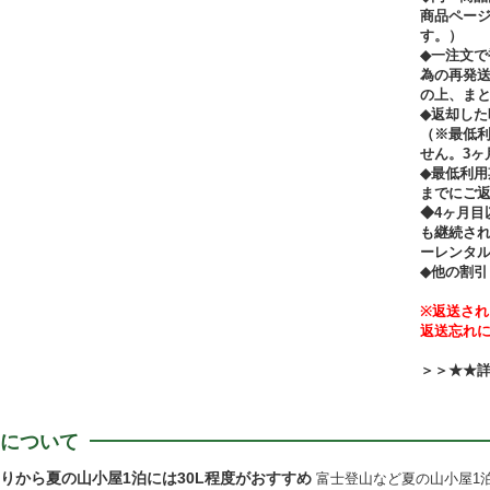
商品ペー
す。）
◆一注文
為の再発送
の上、ま
◆返却し
（※最低
せん。3ヶ
◆最低利用
までにご
◆4ヶ月目
も継続さ
ーレンタ
◆他の割
※返送され
返送忘れ
＞＞★★
について
帰りから夏の山小屋1泊には30L程度がおすすめ
富士登山など夏の山小屋1