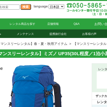
language:
お問い
レンタル商品を探す
店舗情報
Q&A
み
メンテナンス
提携旅行会社
お客様の声
【マンスリーレンタル】春・夏・秋用アイテム
> 【マンスリーレンタル】
マンスリーレンタル】ミズノ UP35(30L程度／1泊小
レン
ザックカ
レンタ