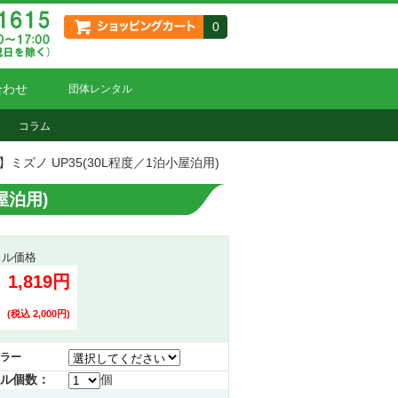
0
合わせ
団体レンタル
コラム
ミズノ UP35(30L程度／1泊小屋泊用)
屋泊用)
タル価格
1,819円
(税込 2,000円)
ラー
ル個数：
個