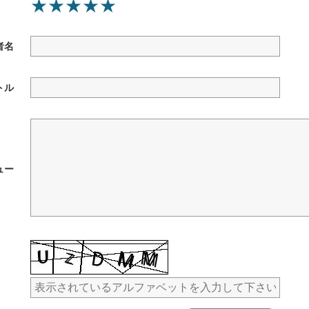
★
★
★
★
★
者名
トル
ュー