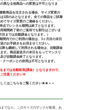
ジの異なる他商品への変更は不可となりま
で複数商品を注文される場合、サイズ変更の
は1回のみとなります。全ての商品をご試着
とめてサイズ変更のご連絡をください。
た時点でレンタル期間は終了となります。
利用期間終了前のご返却でも割引はございま
月目までは自動課金となります。）
期間内でのご利用の場合は、3ヶ月目の末日
返送のお手続きをお済ませください。
以降も継続して利用される場合は、自動課金
れます。商品返送月の末日をもってマンスリ
ル及び自動課金終了となります。
引・クーポンとの併用は不可となります。
るまでは自動延長(課金）となりますので、
にご注意ください※
詳しくは
こちらをご覧ください★★＜＜
泊までなら、このサイズのザックが最適。あ