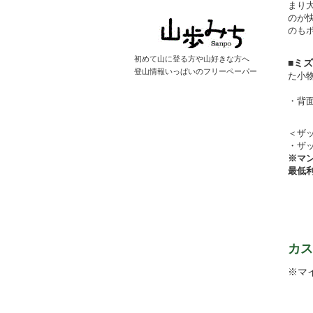
まり
のが
のも
初めて山に登る方や山好きな方へ
■ミズ
登山情報いっぱいのフリーペーパー
た小
・背面
＜ザ
・ザ
※マ
最低
カス
※マ