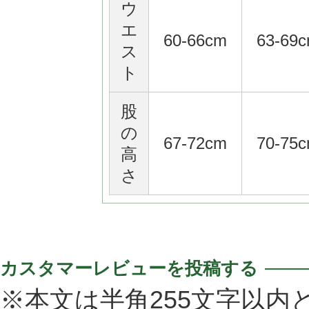
ウ
エ
60-66cm
63-69
ス
ト
股
の
67-72cm
70-75
高
さ
カスタマーレビューを投稿する
※本文は半角255文字以内