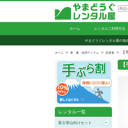
ホーム
レンタルご利用方法
やまどうぐレンタル屋の強
>
>
> 【
ホーム
春・夏・秋用アイテム
防寒着
【
レンタル一覧
富士登山向けセット