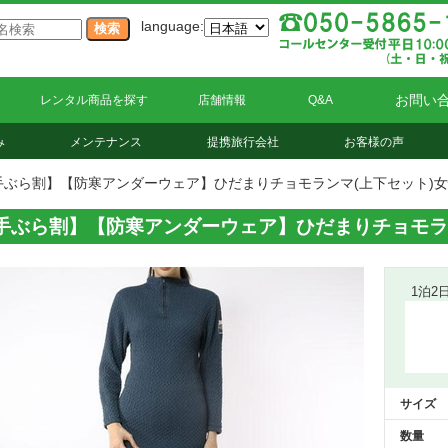
language:
お問い
レンタル商品を探す
店舗情報
Q&A
み
メンテナンス
提携旅行会社
お客様の声
手ぶら割】【防寒アンダーウェア】ひだまりチョモランマ(上下セット)
手ぶら割】【防寒アンダーウェア】ひだまりチョモラ
1泊2
サイズ
数量