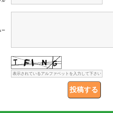
トル
ュー