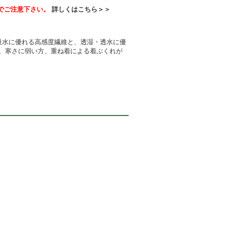
でご注意下さい。
詳しくはこちら＞＞
吸水に優れる高感度繊維と、透湿・透水に優
、寒さに弱い方、重ね着による着ぶくれが