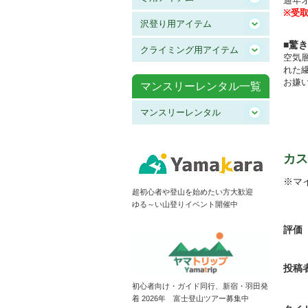
通年
※受
沢登り用アイテム
■驚
クライミング用アイテム
空気
れた
お嫌
マンスリーレンタル一覧
マンスリーレンタル
カス
※マ
超初心者や登山を始めたい方大歓迎
ゆる～い山登りイベント開催中
評価
投稿
初心者向け・ガイド同行、新宿・羽田発
着 2026年 富士登山ツアー募集中