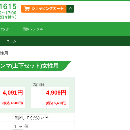
0
合わせ
団体レンタル
コラム
女性用
ンマ(上下セット)女性用
日
2泊3日
4,091円
4,909円
(税込 4,500円)
(税込 5,400円)
個