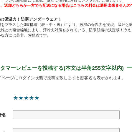
オープンの新宿店にて受取、返却で便利にお得にレンタルして頂けます。
取、返却どちらか一方でも配送になる場合はこちらの料金は適用出来ませんの
きの保温力！防寒アンダーウェア！
層をプラスした3重構造（表・中・裏）により、抜群の保温力を実現。吸汗と
繊維との複合編地により、汗冷え対策もされている、防寒肌着の決定版！冷え
いな方には是非、お勧めです。
タマーレビューを投稿する(本文は半角255文字以内)
イページにログイン状態で投稿を致しますと顧客名も表示されます。
★
★
★
★
★
者名