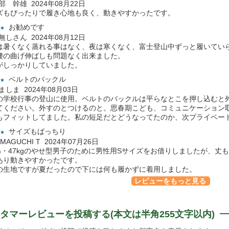
勝部 幹雄 2024年08月22日
ズもぴったりで履き心地も良く、動きやすかったです。
お勧めです
★
名無しさん 2024年08月12日
は暑くなく蒸れる事はなく、夜は寒くなく、富士登山中ずっと履いてい
腰の曲げ伸ばしも問題なく出来ました。
がしっかりしていました。
ベルトのバックル
★
しましま 2024年08月03日
の学校行事の登山に使用。ベルトのバックルは平らなとこを押し込むと
てください。外すのとつけるのと。思春期こども、コミュニケーション
もフィットしてました。私の短足だとどうなってたのか、次プライベー
サイズもばっちり
★
AMAGUCHI T 2024年07月26日
7㎝・47kgのやせ型男子のために男性用Sサイズをお借りしましたが、
あり動きやすかったです。
の生地ですが夏だったので下には何も履かずに着用しました。
レビューをもっと見る
タマーレビューを投稿する(本文は半角255文字以内)