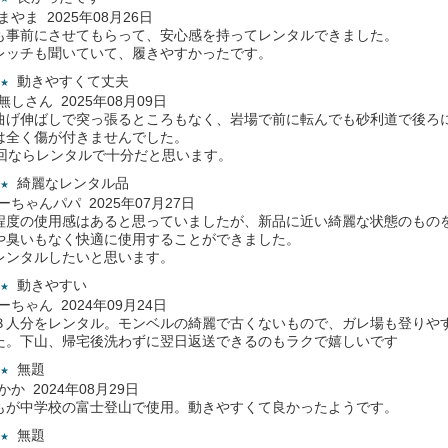
やまやま 2025年08月26日
も事前にさせてもらって、安心感を持ってレンタルできました。
レッチも聞いていて、履きやすかったです。
動きやすくて丈夫
★
名無しさん 2025年08月09日
曲げ伸ばしで突っ張るところもなく、岩場で前に転んでも砂利道で後ろ
は全く傷が付きませんでした。
2回ならレンタルで十分だと思います。
綺麗なレンタル品
★
ひーちゃんパパ 2025年07月27日
程度の使用感はあると思っていましたが、新品に近い綺麗な状態のもの
や臭いもなく快適に使用することができました。
レンタルしたいと思います。
動きやすい
★
もーちゃん 2024年09月24日
３人分をレンタル。モンベルの綺麗で古くないもので、ガレ場も登りや
た。下山、帰宅後洗わずに翌日返送できるのもラクで嬉しいです
無題
★
おかか 2024年08月29日
もが中学校の富士登山で使用。動きやすくて良かったようです。
無題
★