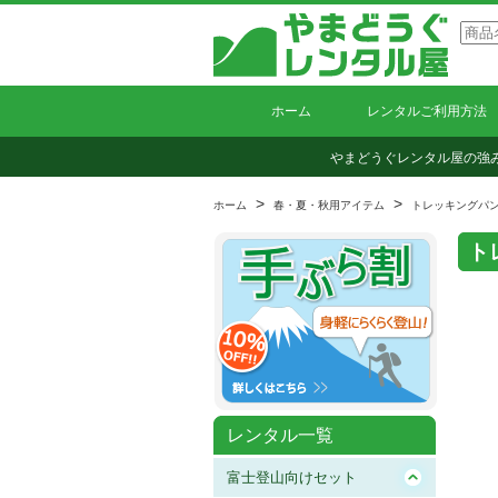
ホーム
レンタルご利用方法
やまどうぐレンタル屋の強
>
>
ホーム
春・夏・秋用アイテム
トレッキングパ
ト
レンタル一覧
富士登山向けセット