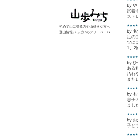
by 
試着
スト
★★★★
初めて山に登る方や山好きな方へ
by 
登山情報いっぱいのフリーペーパー
足の
ツに
1、
★★★★
by 
ある
汚れ
また
★★★★
by 
息子
まし
★★★★
by 
子ど
★★★★