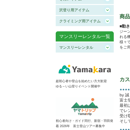
沢登り用アイテム
商品
クライミング用アイテム
■動
ジー
マンスリーレンタル一覧
れる
様々
をご
マンスリーレンタル
カス
超初心者や登山を始めたい方大歓迎
ゆる～い山登りイベント開催中
★★★★
by 
富士
最初
でレ
受け
そし
初心者向け・ガイド同行、新宿・羽田発
着 2026年 富士登山ツアー募集中
★★★★