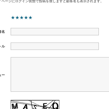
イページにログイン状態で投稿を致しますと顧客名も表示されます。
★
★
★
★
★
者名
トル
ュー