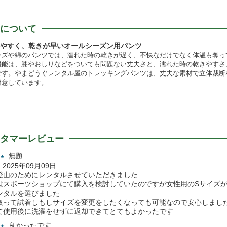
について
きやすく、乾きが早いオールシーズン用パンツ
ンズや綿のパンツでは、濡れた時の乾きが遅く、不快なだけでなく体温も奪っ
機能は、膝やおしりなどをついても問題ない丈夫さと、濡れた時の乾きやすさ
です。やまどうぐレンタル屋のトレッキングパンツは、丈夫な素材で立体裁断
用意しています。
タマーレビュー
無題
★
誠 2025年09月09日
登山のためにレンタルさせていただきました
はスポーツショップにて購入を検討していたのですが女性用のSサイズ
ンタルを選びました
取って試着しもしサイズを変更をしたくなっても可能なので安心しまし
て使用後に洗濯をせずに返却できてとてもよかったです
良かったです
★