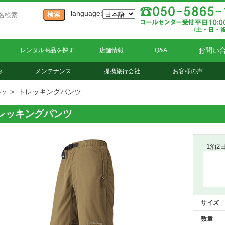
language:
お問い
レンタル商品を探す
店舗情報
Q&A
み
メンテナンス
提携旅行会社
お客様の声
> トレッキングパンツ
ンツ
レッキングパンツ
1泊2
サイズ
数量