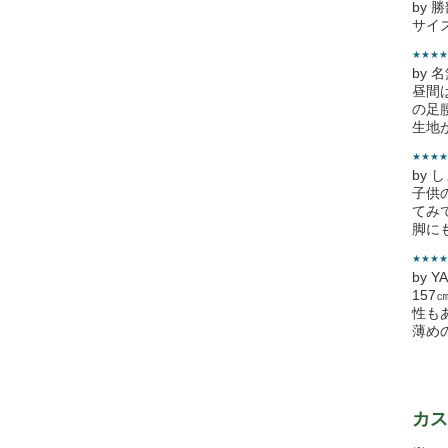
by 
サイ
★★★★
by 
昼間
の足
生地
★★★★
by 
子供
てみ
脚に
★★★★
by Y
15
性も
薄め
カス