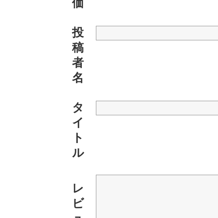
価
投
稿
者
名
タ
イ
ト
ル
レ
ビ