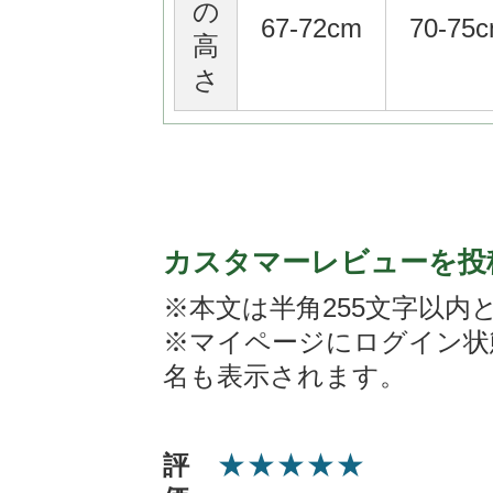
の
67-72cm
70-75
高
さ
カスタマーレビューを投
※本文は半角255文字以内
※マイページにログイン状
名も表示されます。
★
★
★
★
★
評