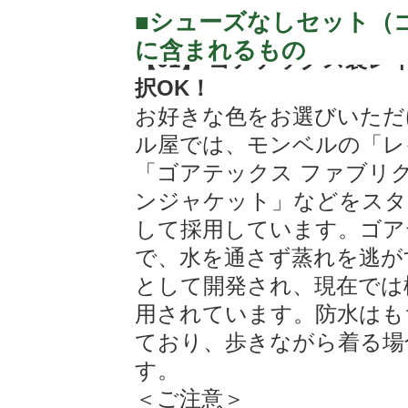
■シューズなしセット（
に含まれるもの
【01】 ゴアテックス製レ
択OK！
お好きな色をお選びいただ
ル屋では、モンベルの「レ
「ゴアテックス ファブリ
ンジャケット」などをスタ
して採用しています。ゴア
で、水を通さず蒸れを逃が
として開発され、現在では
用されています。防水はも
ており、歩きながら着る場
す。
＜ご注意＞