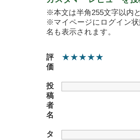
※本文は半角255文字以内
※マイページにログイン状
名も表示されます。
★
★
★
★
★
評
価
投
稿
者
名
タ