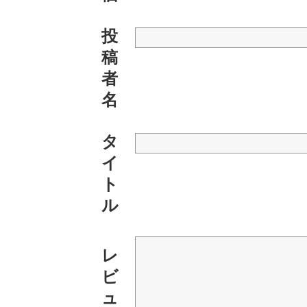
投
稿
者
名
タ
イ
ト
ル
レ
ビ
ュ