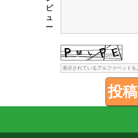
ビ
ュ
ー