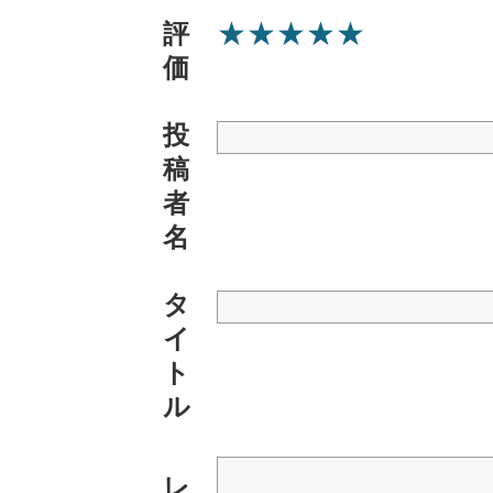
★
★
★
★
★
評
価
投
稿
者
名
タ
イ
ト
ル
レ