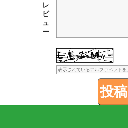
レ
ビ
ュ
ー