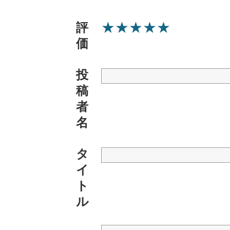
★
★
★
★
★
評
価
投
稿
者
名
タ
イ
ト
ル