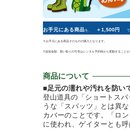
お手元にある商品
＋1,500円
を、
※お手元にある商品そのものの購入となります。
+
1,000円
1,
レンタル料金
追加料金
※追加金額、買い取りの可否はレンタル予約時から変動することが
商品について
■足元の濡れや汚れを防い
※お手元にある商品その
登山道具の「ショートスパ
うな「スパッツ」とは異な
※追加金額、買い取りの可否はレンタル予約時から変動するこ
カバーのことです。「ロン
レンタル後
に使われ、ゲイターとも呼
レンタル商品をお気に入り頂けましたら、同じ商品を