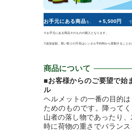
お手元にある商品
＋5,500円
を、
※お手元にある商品そのものの購入となります。
+
2,500円
5,
レンタル料金
追加料金
※追加金額、買い取りの可否はレンタル予約時から変動することが
商品について
■お客様からのご要望で始
※お手元にある商品その
ル
ヘルメットの一番の目的は
※追加金額、買い取りの可否はレンタル予約時から変動するこ
ためのものです。降ってく
レンタル後
山者の落し物であったり、
レンタル商品をお気に入り頂けましたら、同じ商品を
時に荷物の重さでバランス