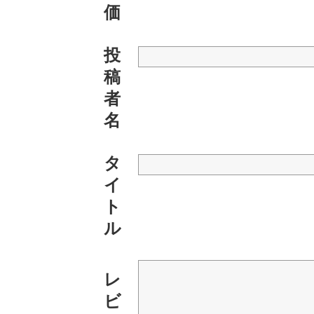
価
投
稿
者
名
タ
イ
ト
ル
レ
ビ