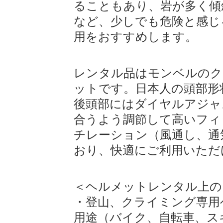
ることもあり、岩が多く傾
など、少しでも危険と感じ
用をおすすめします。
レンタル品はモンベルのク
ットです。日本人の頭部形
後頭部にはダイヤルアジャ
レンタル期間中存分に、
ご返却前に、コ
合うよう調節して高いフィ
商品をご利用ください。
お問合せフォーム
チレーション（風通し、通
コールセンター:05
おり、快適にご利用いただ
(受付:平日10:
お問合せ
＜ヘルメットレンタル上の
https://www.yamare
・登山、クライミング専用
用途（バイク、自転車、ス