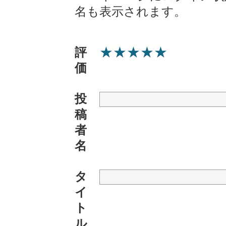
名も表示されます。
★
★
★
★
★
評
価
投
稿
者
名
タ
イ
ト
ル