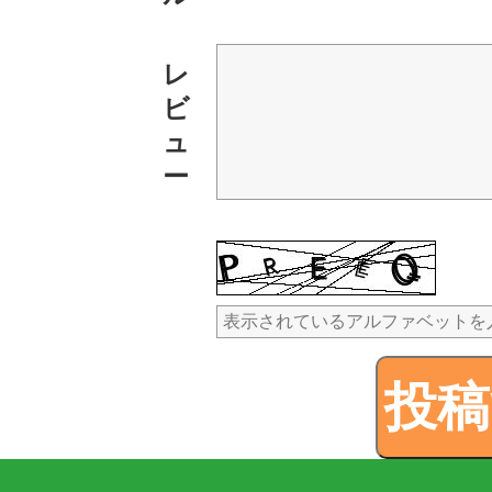
レ
ビ
ュ
ー