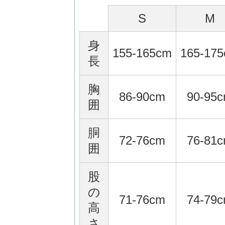
S
M
身
155-165cm
165-17
長
胸
86-90cm
90-95
囲
胴
72-76cm
76-81
囲
股
の
71-76cm
74-79
高
さ