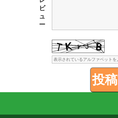
ビ
ュ
ー