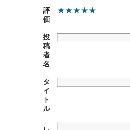
★
★
★
★
★
評
価
投
稿
者
名
タ
イ
ト
ル
レ