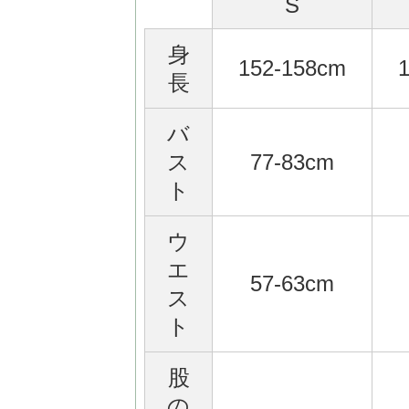
S
身
152-158cm
長
バ
ス
77-83cm
ト
ウ
エ
57-63cm
ス
ト
股
の