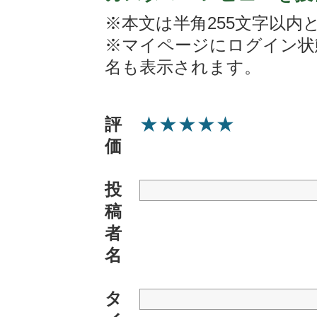
※本文は半角255文字以内
※マイページにログイン状
名も表示されます。
★
★
★
★
★
評
価
投
稿
者
名
タ