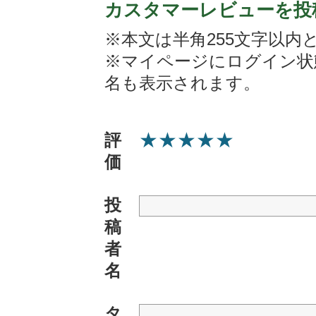
カスタマーレビューを投
※本文は半角255文字以内
※マイページにログイン状
名も表示されます。
★
★
★
★
★
評
価
投
稿
者
名
タ