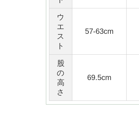
ウ
エ
57-63cm
ス
ト
股
の
69.5cm
高
さ