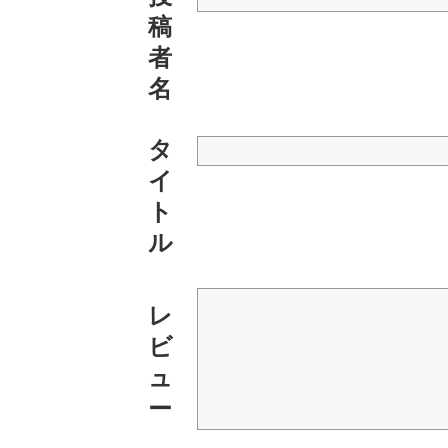
稿
者
名
タ
イ
ト
ル
レ
ビ
ュ
ー