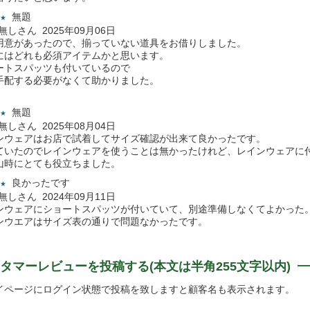
無題
★
名無しさん 2025年09月06日
用意があったので、揃っていない道具をお借りしました。
にはどれも必須アイテムかと思います。
ートスパッツも付いているので
手配する必要がなくて助かりました。
無題
★
名無しさん 2025年08月04日
ンウェアはお店で試着してサイズ確認が出来て良かったです。
ていたのでレインウェアを使うことは無かったけれど、レインウェアに
山時にとても役立ちました。
良かったです
★
名無しさん 2024年09月11日
ンウェアにショートスパッツが付いていて、別途準備しなくてよかった
ンウエアはサイズ表の通りで問題なかったです。
タマーレビューを投稿する(本文は半角255文字以内)
イページにログイン状態で投稿を致しますと顧客名も表示されます。