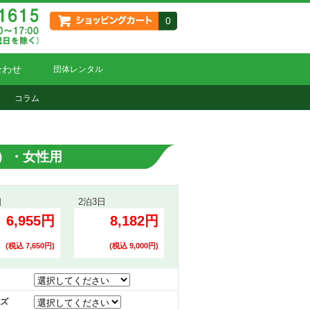
0
合わせ
団体レンタル
コラム
）・女性用
日
2泊3日
6,955円
8,182円
(税込 7,650円)
(税込 9,000円)
ズ