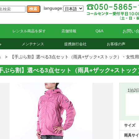
language:
お問い
レンタル商品を探す
店舗情報
Q&A
み
メンテナンス
提携旅行会社
お客様の声
> 【手ぶら割】選べる3点セット（雨具+ザック+ストック）・女性用
）
手ぶら割】選べる3点セット（雨具+ザック+ストック
1泊2
サイズ
雨具サイ