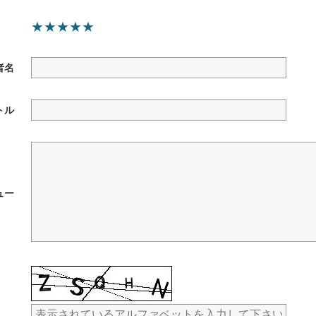
★
★
★
★
★
者名
トル
ュー