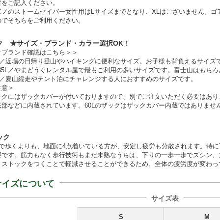
旨をご記入ください。
ズノのストームセイバー女性用はLサイズまでとなり、XLはございません。ゴ
のでそちらをご利用ください。
ク ★サイズ・ブランド・カラー選択OK！
クブランド確認はこちら＞＞
0L／近場の日帰り登山やハイキングに便利なサイズ。お子様も背負えるサイズ
-35L／やまどうぐレンタル屋で最もご利用の多いサイズです。富士山はもちろ
0L／夏山縦走やテント泊にチャレンジする人におすすめのサイズです。
注意＞
ックにはザックカバーが付いておりますので、別でご注文いただく必要はありません
底部などに内蔵されています。60Lのザックはザックカバー内蔵ではありませ
ック
足で歩くよりも、地面に4点着いている方が、安定し疲労も分散されます。特
要です。筋力もなく歩行技術もまだ未熟なうちは、下りの一歩一歩でズシン、
、ストックをつくことで軽減させることができるため、全体の疲労度が変わっ
サイズについて
サイズ表
S
M