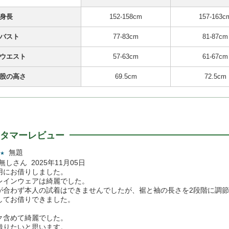
身長
152-158cm
157-163c
バスト
77-83cm
81-87cm
ウエスト
57-63cm
61-67cm
股の高さ
69.5cm
72.5cm
タマーレビュー
無題
★
名無しさん 2025年11月05日
用にお借りしました。
レインウェアは綺麗でした。
が合わず本人の試着はできませんでしたが、裾と袖の長さを2段階に調
してお借りできました。
ク含めて綺麗でした。
借りたいと思います。