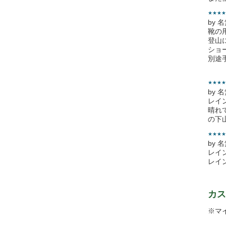
★★★★
by 
靴の
登山
ショ
別途
★★★★
by 
レイ
晴れ
の下
★★★★
by 
レイ
レイ
カス
※マ