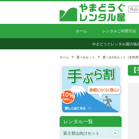
ホーム
レンタルご利用方法
やまどうぐレンタル屋の強
>
>
ホーム
選べるセット
選べる3点セット（女性用
【
レンタル一覧
富士登山向けセット