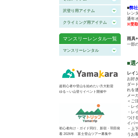
■
弊社
沢登り用アイテム
レン
通年
クライミング用アイテム
※受
マンスリーレンタル一覧
雨具
一部
マンスリーレンタル
■選
レイ
お好
ダー
超初心者や登山を始めたい方大歓迎
れを
ゆる～い山登りイベント開催中
メー
＜ご
・レ
・レ
つけ
イバ
初心者向け・ガイド同行、新宿・羽田発
・上
着 2026年 富士登山ツアー募集中
うお