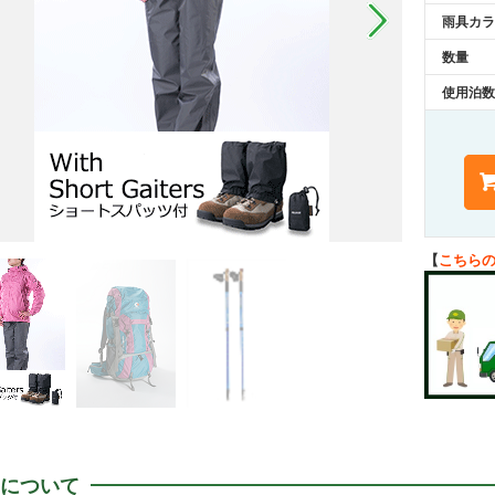
雨具カラ
数量
使用泊数
【
こちら
について