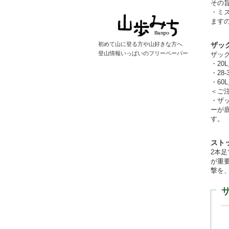
その
・ミ
ます
初めて山に登る方や山好きな方へ
ザッ
登山情報いっぱいのフリーペーパー
ザッ
・2
・28
・6
＜ご
・ザ
ーが
す。
スト
2本
が重
撃を