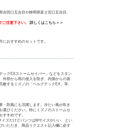
県吉田口五合目や静岡県富士宮口五合目、
でご注意下さい。
詳しくはこちら＞＞
方におすすめのセットです。
テックEXストームセイバー」などをスタン
、外部から雨の侵入を防ぎ、内側からの蒸
匹敵するミズノの「ベルグテックEX」等、
寒・防風にも活躍します。冷たい風が吹き
お選びください。特にミズノのストームセ
おすすめです。
サイズだけどパンツはMサイズがいい、とい
びいただき、商品リクエスト記入欄に必ず