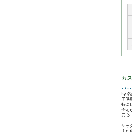
カス
★★★★
by 
子供
特に
予定
安心
ザッ
また