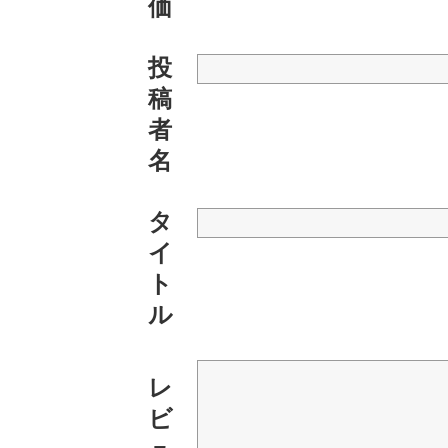
価
投
稿
者
名
タ
イ
ト
ル
レ
ビ