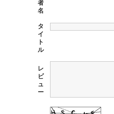
者
名
タ
イ
ト
ル
レ
ビ
ュ
ー