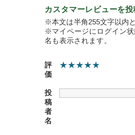
カスタマーレビューを投
※本文は半角255文字以内
※マイページにログイン状
名も表示されます。
★
★
★
★
★
評
価
投
稿
者
名