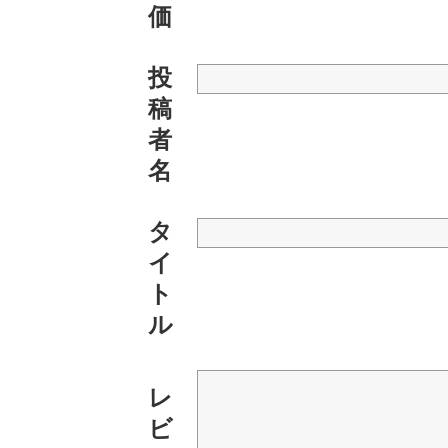
価
投
稿
者
名
タ
イ
ト
ル
レ
ビ