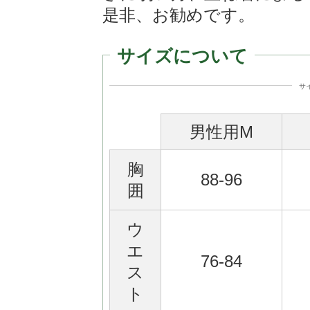
是非、お勧めです。
サイズについて
サ
男性用M
胸
88-96
囲
ウ
エ
76-84
ス
ト