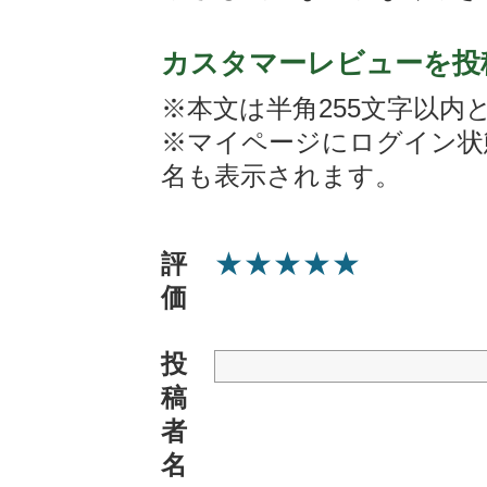
カスタマーレビューを投
※本文は半角255文字以内
※マイページにログイン状
名も表示されます。
★
★
★
★
★
評
価
投
稿
者
名