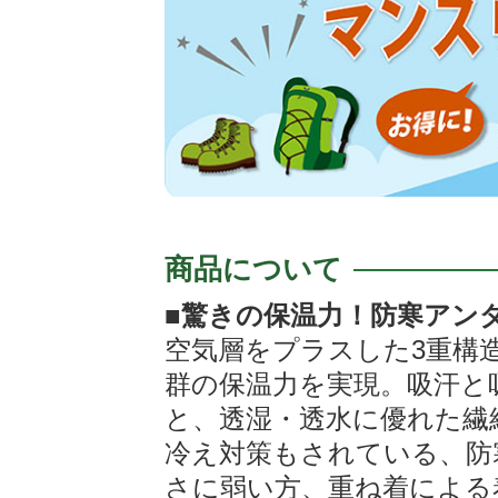
商品について
■驚きの保温力！防寒アン
空気層をプラスした3重構
群の保温力を実現。吸汗と
と、透湿・透水に優れた繊
冷え対策もされている、防
さに弱い方、重ね着による