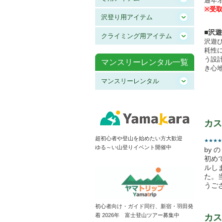
通年
※受
沢登り用アイテム
■沢
クライミング用アイテム
沢遊
耗性
う設
マンスリーレンタル一覧
き心
マンスリーレンタル
カス
超初心者や登山を始めたい方大歓迎
★★★★
ゆる～い山登りイベント開催中
by 
初め
ルし
た。
うご
初心者向け・ガイド同行、新宿・羽田発
着 2026年 富士登山ツアー募集中
カス