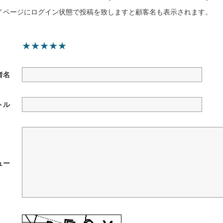
イページにログイン状態で投稿を致しますと顧客名も表示されます。
★
★
★
★
★
者名
トル
ュー