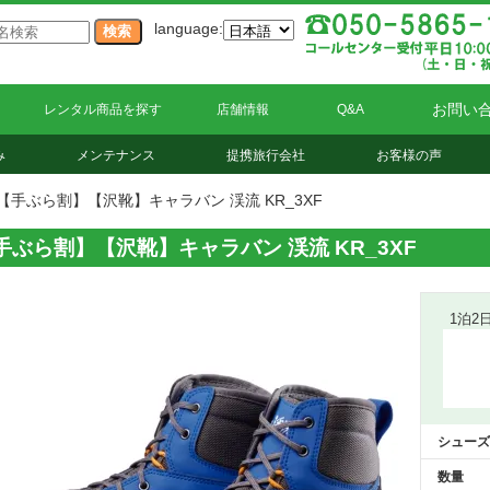
language:
お問い
レンタル商品を探す
店舗情報
Q&A
み
メンテナンス
提携旅行会社
お客様の声
【手ぶら割】【沢靴】キャラバン 渓流 KR_3XF
手ぶら割】【沢靴】キャラバン 渓流 KR_3XF
1泊2
シューズ
数量