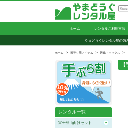
ホーム
レンタルご利用方法
やまどうぐレンタル屋の強
>
>
> 
ホーム
沢登り用アイテム
沢靴・ソックス
【
レンタル一覧
富士登山向けセット