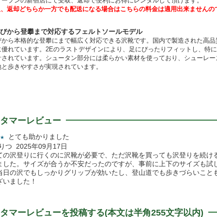
オープンの新宿店にて受取、返却で便利にお得にレンタルして頂けます。
取、返却どちらか一方でも配送になる場合はこちらの料金は適用出来ませんの
遊びから登攀まで対応するフェルトソールモデル
びから本格的な登攀にまで幅広く対応できる沢靴です。国内で製造された高品
に優れています。2Eのラストデザインにより、足にぴったりフィットし、特
計されています。シュータン部分には柔らかい素材を使っており、シューレー
地と歩きやすさが実現されています。
タマーレビュー
とても助かりました
★
のりつ 2025年09月17日
ての沢登りに行くのに沢靴が必要で、ただ沢靴を買っても沢登りを続け
ました。サイズが合うか不安だったのですが、事前に上下のサイズも試
当日の沢でもしっかりグリップが効いたし、登山道でも歩きづらいこと
ざいました！
タマーレビューを投稿する(本文は半角255文字以内)