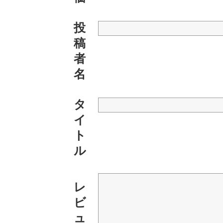
投
稿
者
名
タ
イ
ト
ル
レ
ビ
ュ