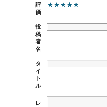
★
★
★
★
★
評
価
投
稿
者
名
タ
イ
ト
ル
レ