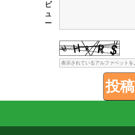
ビ
ュ
ー