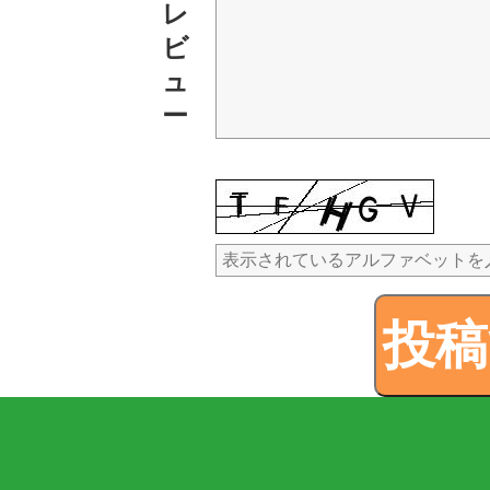
レ
ビ
ュ
ー