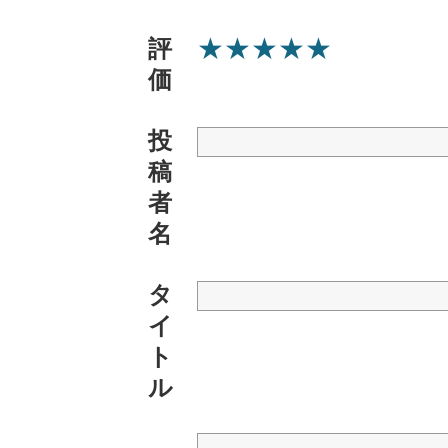
★
★
★
★
★
評
価
投
稿
者
名
タ
イ
ト
ル