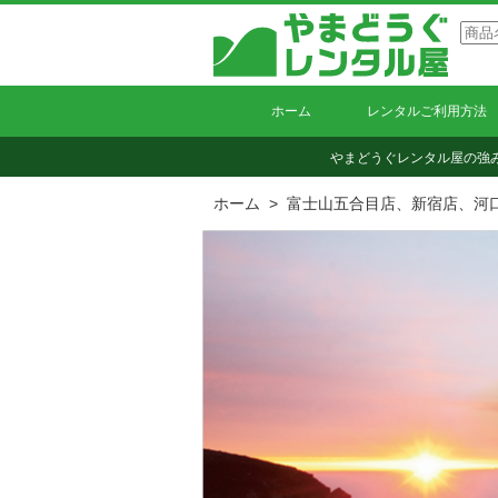
ホーム
レンタルご利用方法
やまどうぐレンタル屋の強
ホーム
> 富士山五合目店、新宿店、河