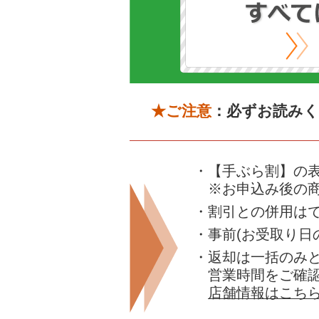
★ご注意
：必ずお読み
・【手ぶら割】の表
※お申込み後の
・割引との併用は
・事前(お受取り
・返却は一括のみ
営業時間をご確
店舗情報はこち