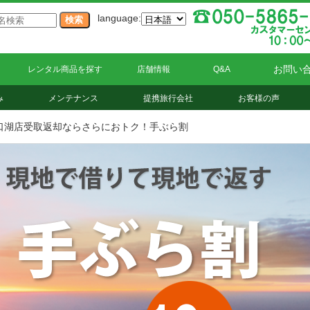
language:
お問い
レンタル商品を探す
店舗情報
Q&A
み
メンテナンス
提携旅行会社
お客様の声
口湖店受取返却ならさらにおトク！手ぶら割