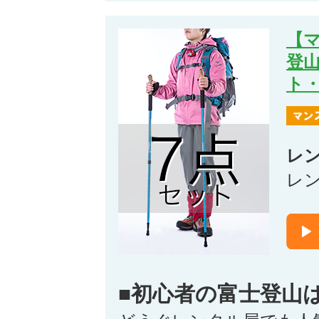
【
登
ト
レ
レ
■初心者の富士登山