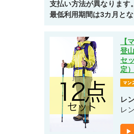
支払い方法が異なります
最低利用期間は3カ月と
【
登山
セ
定）
レ
レ