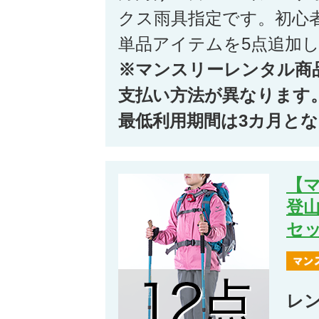
クス雨具指定です。初心
単品アイテムを5点追加
※マンスリーレンタル商
支払い方法が異なります
最低利用期間は3カ月と
【
登山
セ
レ