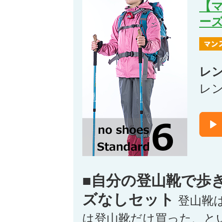
【
ー
レ
レ
■自分の登山靴で歩
ズなしセット
登山靴
は登山靴だけ買った、と