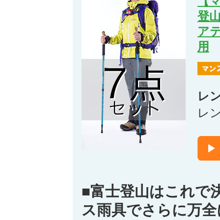
【
登
ア
用
レ
レ
■富士登山はこれで
ス雨具でさらに万全