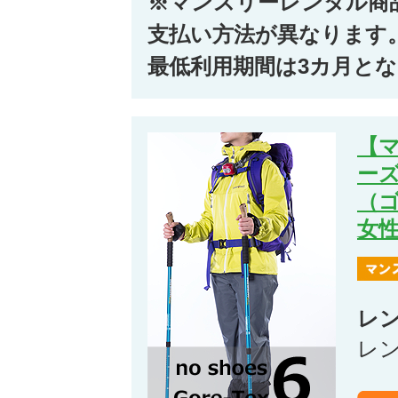
※マンスリーレンタル商
支払い方法が異なります
最低利用期間は3カ月と
【
ー
（
女
レ
レ