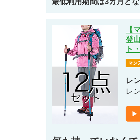
最低利用期間は3カ月と
【
登山
ト
レ
レ