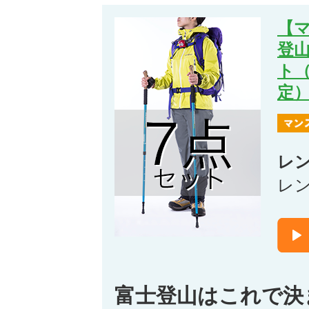
【
登
ト
定
レ
レ
富士登山はこれで決