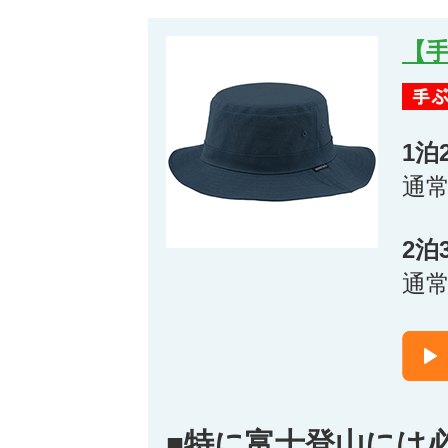
【
1泊
通
2泊
通
■特に富士登山には