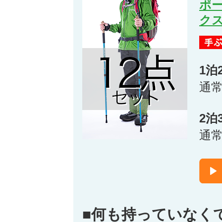
ポ
ク
1泊
通
2泊
通
■何も持っていなく