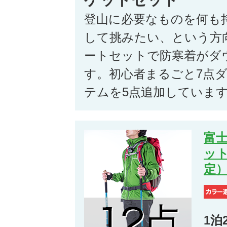
登山に必要なものを何も
して挑みたい、という方
ートセットで防寒着がダ
す。初心者まるごと7点
テムを5点追加していま
富士
ッ
定
1泊