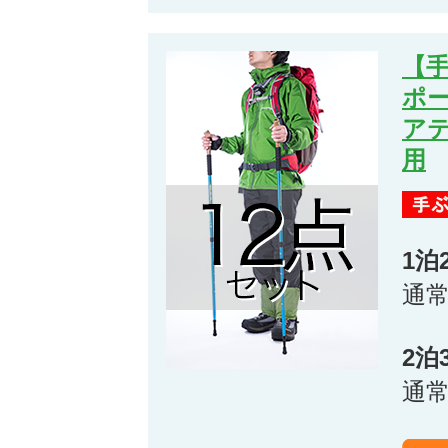
【
ポ
ア
用
1泊
通
2泊
通