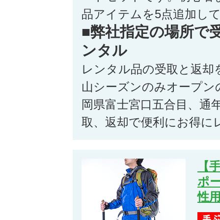
品アイテムを5点追加し
■弊社指定の場所で
ンタル
レンタル品の受取と返却
山シーズンのみオープン
岡県富士宮口五合目、通
取、返却で便利にお得に
【
ポー
性