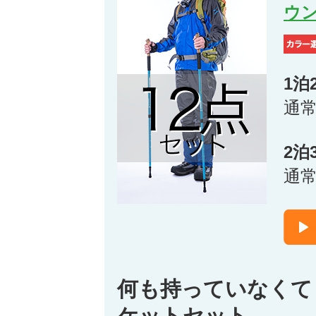
ウ
1泊
通
2泊
通
何も持っていなくて
ケットセット