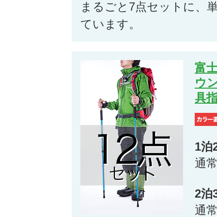
まるごと7点セットに、
ています。
富士
ウ
具指
1泊
通
2泊
通