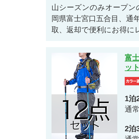
山シーズンのみオープン
岡県富士宮口五合目、通
取、返却で便利にお得に
富士
ッ
1泊
通
2泊