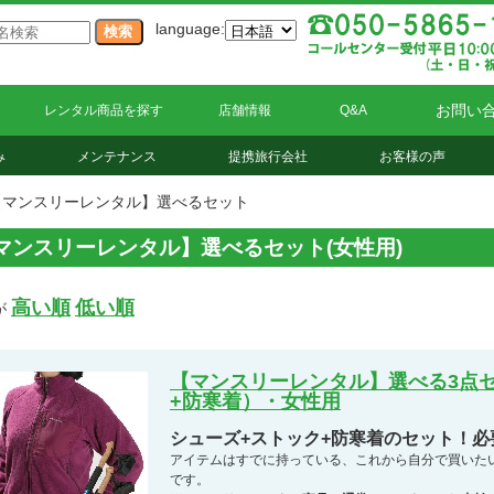
language:
お問い
レンタル商品を探す
店舗情報
Q&A
み
メンテナンス
提携旅行会社
お客様の声
【マンスリーレンタル】選べるセット
マンスリーレンタル】選べるセット(女性用)
高い順
低い順
が
【マンスリーレンタル】選べる3点
+防寒着）・女性用
シューズ+ストック+防寒着のセット！
アイテムはすでに持っている、これから自分で買いた
です。